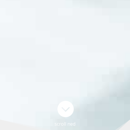

scroll ned